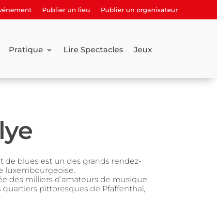
événement
Publier un lieu
Publier un organisateur
Pratique
Lire Spectacles
Jeux
lye
et de blues est un des grands rendez-
tale luxembourgeoise.
née des milliers d’amateurs de musique
s quartiers pittoresques de Pfaffenthal,