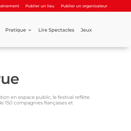
événement
Publier un lieu
Publier un organisateur
Pratique
Lire Spectacles
Jeux
rue
on en espace public, le festival reflète
 de 150 compagnies françaises et