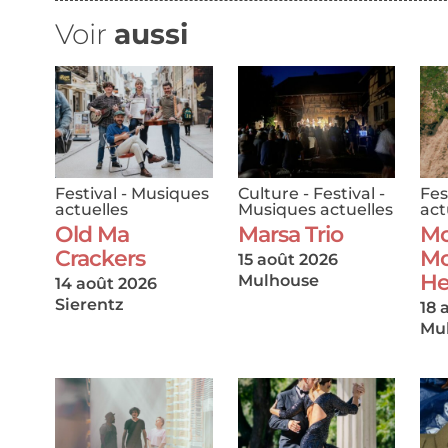
Voir
aussi
Festival
-
Musiques
Culture
-
Festival
-
Fes
actuelles
Musiques actuelles
act
Old Ma
Marsa Trio
M
Crackers
Mo
15 août 2026
He
Mulhouse
14 août 2026
Sierentz
18 
Mu