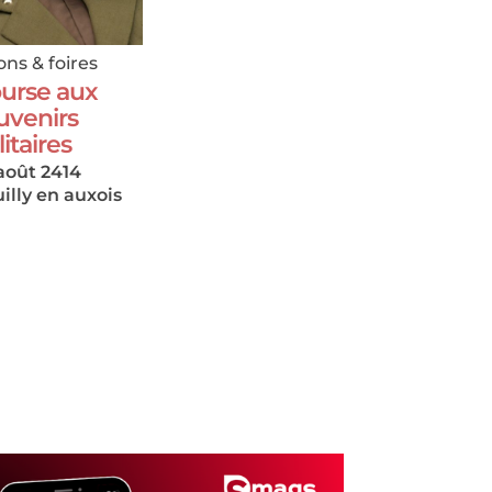
ons & foires
urse aux
uvenirs
litaires
août 2414
illy en auxois