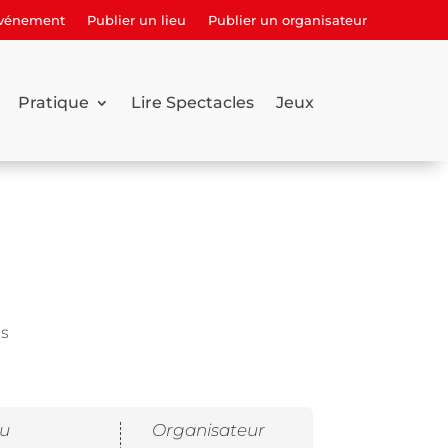
événement
Publier un lieu
Publier un organisateur
Pratique
Lire Spectacles
Jeux
ps
eu
Organisateur