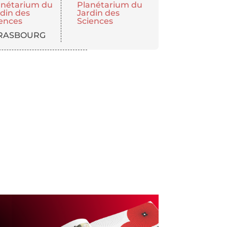
anétarium du
Planétarium du
rdin des
Jardin des
iences
Sciences
RASBOURG