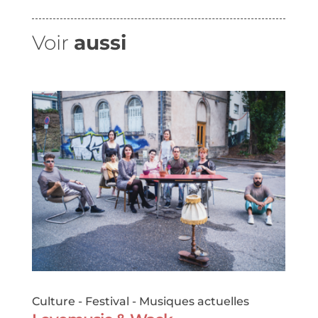
Voir
aussi
Culture
-
Festival
-
Musiques actuelles