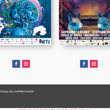
itique de confidentialité.
WP2Social Auto Publish
Powered By :
XYZScripts.com