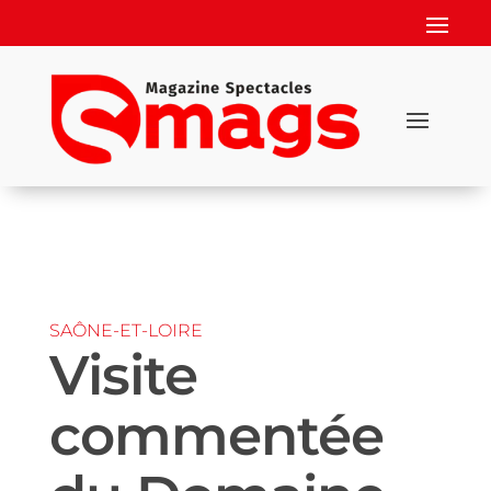
SAÔNE-ET-LOIRE
Visite
commentée