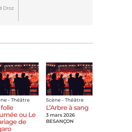
d Droz
ène
-
Théâtre
Scène
-
Théâtre
 folle
L’Arbre à sang
urnée ou Le
3 mars 2026
riage de
BESANÇON
garo