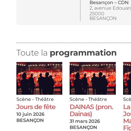
Besançon – CDN
2, avenue Edouar
25000
BESANÇON
Toute la
programmation
Scène
-
Théâtre
Scène
-
Théâtre
Sc
Jours de fête
DAINAS (pron.
La
Daïnas)
Jo
10 juin 2026
Ma
BESANÇON
31 mars 2026
Fi
BESANÇON