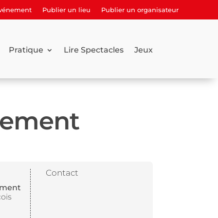
événement
Publier un lieu
Publier un organisateur
Pratique
Lire Spectacles
Jeux
tement
Contact
ement
çois