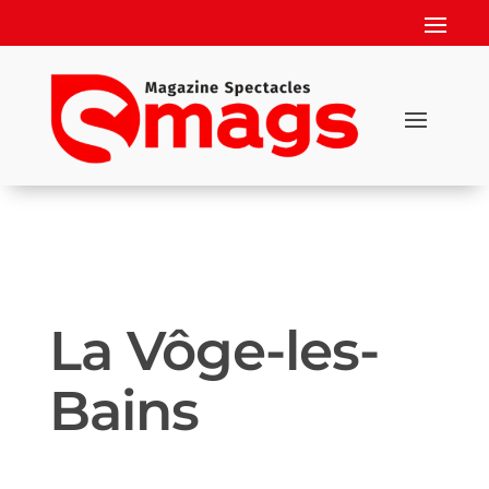
La Vôge-les-
Bains