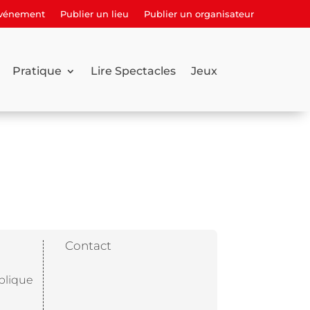
événement
Publier un lieu
Publier un organisateur
Pratique
Lire Spectacles
Jeux
Contact
blique