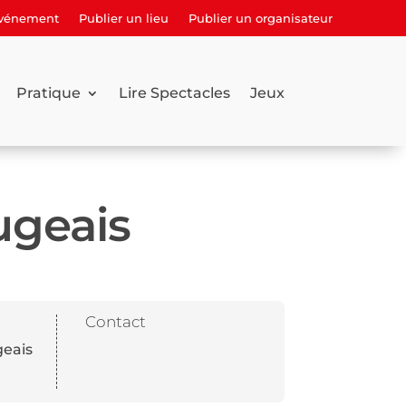
événement
Publier un lieu
Publier un organisateur
Pratique
Lire Spectacles
Jeux
ugeais
Contact
geais