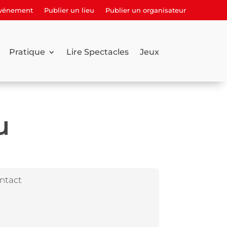
événement
Publier un lieu
Publier un organisateur
Pratique
Lire Spectacles
Jeux
u
ntact