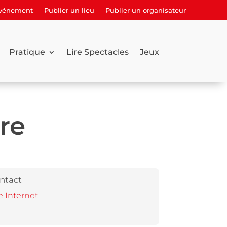
événement
Publier un lieu
Publier un organisateur
Pratique
Lire Spectacles
Jeux
re
ntact
e Internet