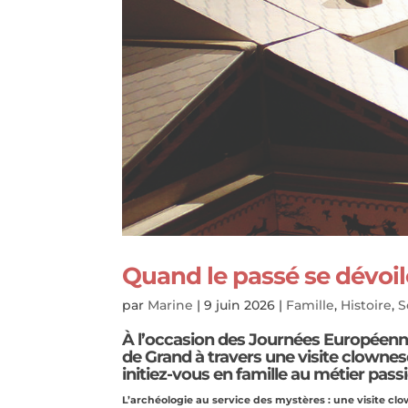
Quand le passé se dévoil
par
Marine
|
9 juin 2026
|
Famille
,
Histoire
,
S
À l’occasion des
Journées Européenne
de Grand à travers une visite clowne
initiez-vous en famille au métier pa
L’archéologie au service des mystères : une visite c