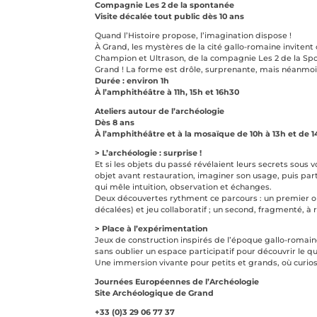
Compagnie Les 2 de la spontanée
Visite décalée tout public dès 10 ans
Quand l’Histoire propose, l’imagination dispose !
À Grand, les mystères de la cité gallo-romaine invitent 
Champion et Ultrason, de la compagnie Les 2 de la Spo
Grand ! La forme est drôle, surprenante, mais néanmoi
Durée : environ 1h
À l’amphithéâtre à 11h, 15h et 16h30
Ateliers autour de l’archéologie
Dès 8 ans
À l’amphithéâtre et à la mosaïque de 10h à 13h et de 1
> L’archéologie : surprise !
Et si les objets du passé révélaient leurs secrets sous 
objet avant restauration, imaginer son usage, puis part
qui mêle intuition, observation et échanges.
Deux découvertes rythment ce parcours : un premier o
décalées) et jeu collaboratif ; un second, fragmenté, à
> Place à l’expérimentation
Jeux de construction inspirés de l’époque gallo-romaine,
sans oublier un espace participatif pour découvrir le 
Une immersion vivante pour petits et grands, où curiosi
Journées Européennes de l’Archéologie
Site Archéologique de Grand
+33 (0)3 29 06 77 37