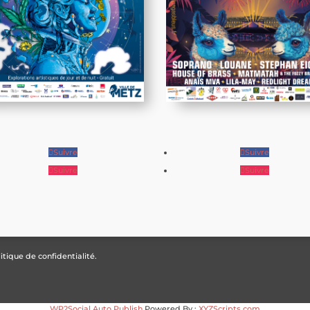
Suivre
Suivre
Suivre
Suivre
itique de confidentialité.
WP2Social Auto Publish
Powered By :
XYZScripts.com