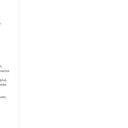
e
un
pative
plus
ntée.
ques,