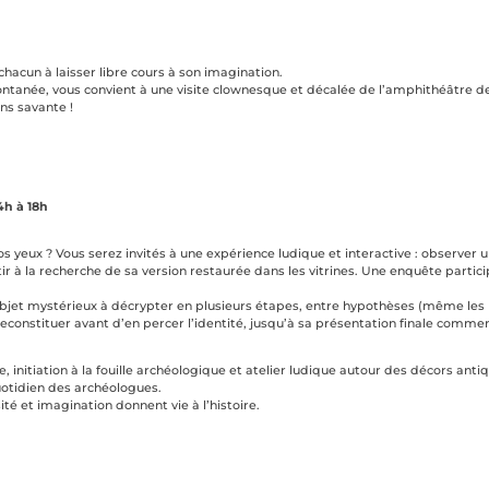
chacun à laisser libre cours à son imagination.
ntanée, vous convient à une visite clownesque et décalée de l’amphithéâtre d
ns savante !
4h à 18h
vos yeux ? Vous serez invités à une expérience ludique et interactive : observer 
ir à la recherche de sa version restaurée dans les vitrines. Une enquête partici
bjet mystérieux à décrypter en plusieurs étapes, entre hypothèses (même les 
 reconstituer avant d’en percer l’identité, jusqu’à sa présentation finale comme
 initiation à la fouille archéologique et atelier ludique autour des décors anti
quotidien des archéologues.
té et imagination donnent vie à l’histoire.