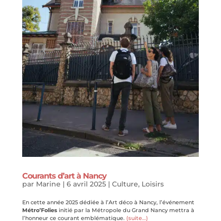
Courants d’art à Nancy
par
Marine
|
6 avril 2025
|
Culture
,
Loisirs
En cette année 2025 dédiée à l’Art déco à Nancy, l’événement
Métro’Folies
initié par la Métropole du Grand Nancy mettra à
l’honneur ce courant emblématique.
(suite…)