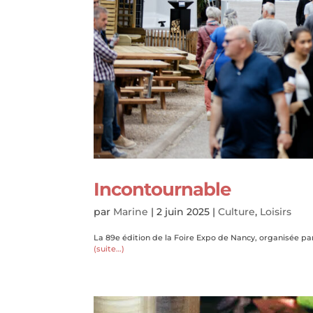
Incontournable
par
Marine
|
2 juin 2025
|
Culture
,
Loisirs
La 89
e
édition de la Foire Expo de Nancy, organisée par
(suite…)