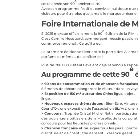
e
cette année son 90
anniversaire.
Avec son programme festif et convivial, nul doute que 
visiteurs pour être plus que jamais le marqueur économ
Foire Internationale de 
e
Si 2025 marque officiellement la 90
édition de la FIM, 
C’est Camille Hocquard, commerçant messin passionné, qui
commerce régional… Ce qu’il a eu !
La première édition se tient entre la porte des Allema
parfums et même… de confiseries !
Plus de 200 000 visiteurs avaient déjà répondu à l’app
e
Au programme de cette 90
é
> 90 ans de consommation et de chansons française
éléments de décors plongeront le visiteur dans un voy
> Exposition de 150 m² autour des Chind
ō
gus
, objets 
linge…
> Nouveaux espaces thématiques
: Bien-Être, Vintag
Cour d’Or, une exposition de l’association Biz’Art, une
> Concours :
Trophée Cristal Michel Roth ; participatio
des boulangers pâtissiers de la Moselle, de la corporatio
concours pour les fleuristes professionnels…
> Chanson française et musique
tous les jours : perfo
d’écriture et de chant ; thé dansant ; karaoké géant…