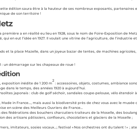
cette édition saura être à la hauteur de ses nombreux exposants, partenaires 
ique de son territoire !
Metz
la première a en réalité eu lieu en 1928, sous le nom de Foire-Exposition de Metz
 en eut l’idée en 1927. Il voulait une vitrine de l’agriculture, de l’industrie e
nds et la place Mazelle, dans un joyeux bazar de tentes, de machines agricoles,
el : un démarrage sur les chapeaux de roue !
dition
2
s
, exposition inédite de 1 200 m
: accessoires, objets, costumes, ambiance sono
age dans le temps, des années 1920 à aujourd’hui.
insolites japonais : club de golf séchoir, sandales coupe-pelouse, vélo étendoir 
e, Made in France…, mais aussi la biodiversité près de chez vous avec le musée 
 mise en scène des Meilleurs Ouvriers de France…
n des fédérations des bouchers charcutiers-traiteurs de la Moselle, des boulan
n des artisans pâtissiers, confiseurs, chocolatiers et glaciers de la Moselle ;
rmers, imitateurs, sosies vocaux…; festival « Nos orchestres ont du talent ! » ; ate