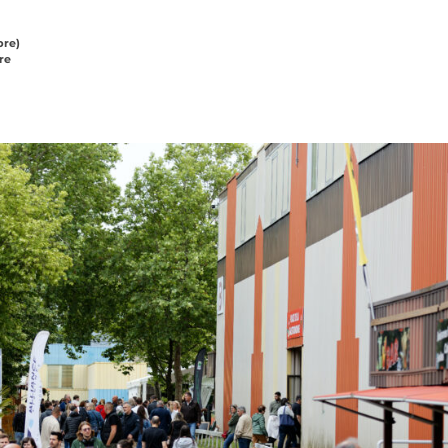
bre)
re