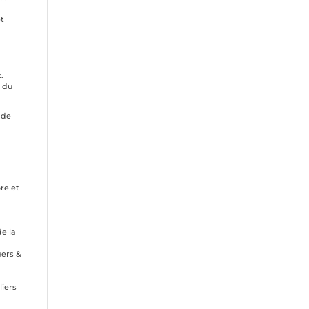
et
.
t du
 de
re et
à
de la
gers &
liers