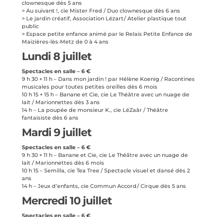
clownesque dès 5 ans
> Au suivant !, cie Mister Fred / Duo clownesque dès 6 ans
> Le jardin créatif, Association Lézart / Atelier plastique tout
public
> Espace petite enfance animé par le Relais Petite Enfance de
Maizières-lès-Metz
de 0 à 4 ans
Lundi 8 juillet
Spectacles en salle – 6 €
9 h 30 + 11 h – Dans mon jardin ! par Hélène Koenig / Racontines
musicales pour toutes petites oreilles dès 6 mois
10 h 15 + 15 h – Banane et Cie, cie Le Théâtre avec un nuage de
lait / Marionnettes
dès 3 ans
14 h – La poupée de monsieur K., cie LéZaâr / Théâtre
fantaisiste dès 6 ans
Mardi 9 juillet
Spectacles en salle – 6 €
9 h 30 + 11 h – Banane et Cie, cie Le Théâtre avec un nuage de
lait / Marionnettes
dès 6 mois
10 h 15 – Semilla, cie Tea Tree / Spectacle visuel et dansé dès 2
ans
14 h – Jeux d’enfants, cie Commun Accord / Cirque dès 5 ans
Mercredi 10 juillet
Spectacles en salle – 6 €