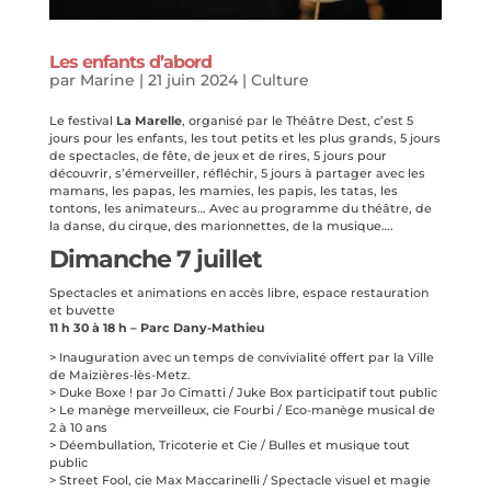
Les enfants d’abord
par
Marine
|
21 juin 2024
|
Culture
Le festival
La Marelle
, organisé par le Théâtre Dest, c’est 5
jours pour les enfants, les tout petits et les plus grands, 5 jours
de spectacles, de fête, de jeux et de rires, 5 jours pour
découvrir, s’émerveiller, réfléchir, 5 jours à partager avec les
mamans, les papas, les mamies, les papis, les tatas, les
tontons, les animateurs… Avec au programme du théâtre, de
la danse, du cirque, des marionnettes, de la musique….
Dimanche 7 juillet
Spectacles et animations en accès libre, espace restauration
et buvette
11 h 30 à 18 h – Parc Dany-Mathieu
> Inauguration avec un temps de convivialité offert par la Ville
de Maizières-lès-Metz.
> Duke Boxe ! par Jo Cimatti / Juke Box participatif tout public
> Le manège merveilleux, cie Fourbi / Eco-manège musical de
2 à 10 ans
> Déembullation, Tricoterie et Cie / Bulles et musique tout
public
> Street Fool, cie Max Maccarinelli / Spectacle visuel et magie