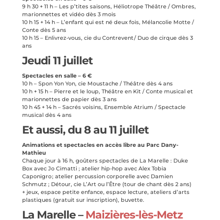
9 h 30 + 11 h – Les p’tites saisons, Héliotrope Théâtre / Ombres,
marionnettes et vidéo dès 3 mois
10 h 15 + 14 h – L’enfant qui est né deux fois, Mélancolie Motte /
Conte dès 5 ans
10 h 15 – Enlivrez-vous, cie du Contrevent / Duo de cirque dès 3
ans
Jeudi 11 juillet
Spectacles en salle – 6 €
10 h – Spon Yon Yon, cie Moustache / Théâtre dès 4 ans
10 h + 15 h – Pierre et le loup, Théâtre en Kit / Conte musical et
marionnettes de papier dès 3 ans
10 h 45 + 14 h – Sacrés voisins, Ensemble Atrium / Spectacle
musical dès 4 ans
Et aussi, du 8 au 11 juillet
Animations et spectacles en accès libre au Parc Dany-
Mathieu
Chaque jour à 16 h, goûters spectacles de La Marelle : Duke
Box avec Jo Cimatti ; atelier hip-hop avec Alex Tobia
Caponigro ; atelier percussion corporelle
avec Damien
Schmutz ; Détour, cie L’Art ou l’Être (tour de chant dès 2 ans)
+ jeux, espace petite enfance, espace lecture, ateliers d’arts
plastiques (gratuit sur inscription), buvette.
La Marelle –
Maizières-lès-Metz