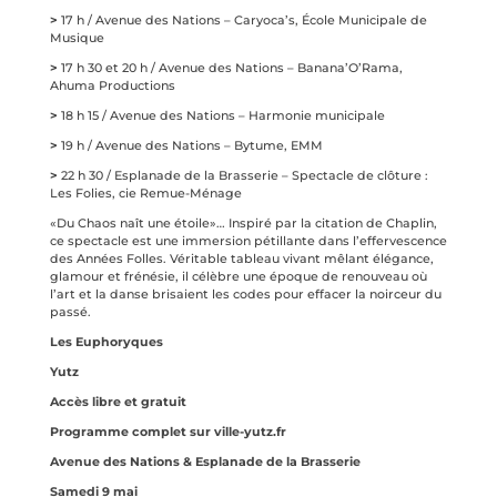
>
17 h / Avenue des Nations – Caryoca’s, École Municipale de
Musique
>
17 h 30 et 20 h / Avenue des Nations – Banana’O’Rama,
Ahuma Productions
>
18 h 15 / Avenue des Nations – Harmonie municipale
>
19 h / Avenue des Nations – Bytume, EMM
>
22 h 30 / Esplanade de la Brasserie – Spectacle de clôture :
Les Folies, cie Remue-Ménage
«Du Chaos naît une étoile»… Inspiré par la citation de Chaplin,
ce spectacle est une immersion pétillante dans l’effervescence
des Années Folles. Véritable tableau vivant mêlant élégance,
glamour et frénésie, il célèbre une époque de renouveau où
l’art et la danse brisaient les codes pour effacer la noirceur du
passé.
Les Euphoryques
Yutz
Accès libre et gratuit
Programme complet sur ville-yutz.fr
Avenue des Nations & Esplanade de la Brasserie
Samedi 9 mai