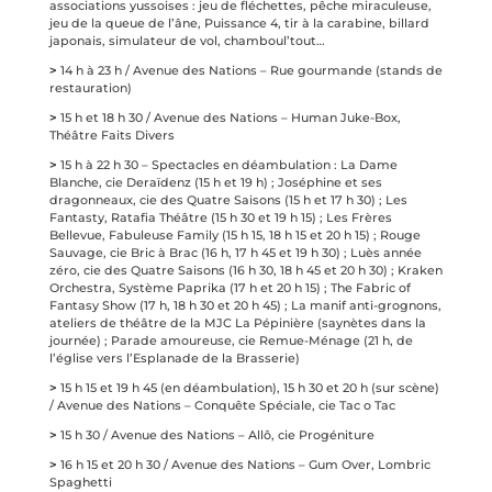
associations yussoises : jeu de fléchettes, pêche miraculeuse,
jeu de la queue de l’âne, Puissance 4, tir à la carabine, billard
japonais, simulateur de vol, chamboul’tout…
>
14 h à 23 h / Avenue des Nations – Rue gourmande (stands de
restauration)
>
15 h et 18 h 30 / Avenue des Nations – Human Juke-Box,
Théâtre Faits Divers
>
15 h à 22 h 30 – Spectacles en déambulation : La Dame
Blanche, cie Deraïdenz (15 h et 19 h) ; Joséphine et ses
dragonneaux, cie des Quatre Saisons (15 h et 17 h 30) ; Les
Fantasty, Ratafia Théâtre (15 h 30 et 19 h 15) ; Les Frères
Bellevue, Fabuleuse Family (15 h 15, 18 h 15 et 20 h 15) ; Rouge
Sauvage, cie Bric à Brac (16 h, 17 h 45 et 19 h 30) ; Luès année
zéro, cie des Quatre Saisons (16 h 30, 18 h 45 et 20 h 30) ; Kraken
Orchestra, Système Paprika (17 h et 20 h 15) ; The Fabric of
Fantasy Show (17 h, 18 h 30 et 20 h 45) ; La manif anti-grognons,
ateliers de théâtre de la MJC La Pépinière (saynètes dans la
journée) ; Parade amoureuse, cie Remue-Ménage (21 h, de
l’église vers l’Esplanade de la Brasserie)
>
15 h 15 et 19 h 45 (en déambulation), 15 h 30 et 20 h (sur scène)
/ Avenue des Nations – Conquête Spéciale, cie Tac o Tac
>
15 h 30 / Avenue des Nations – Allô, cie Progéniture
>
16 h 15 et 20 h 30 / Avenue des Nations – Gum Over, Lombric
Spaghetti