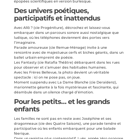
épopées scientifiques en version burlesque.
Des univers poétiques,
participatifs et inattendus
Avec Allô ? (cie Progéniture), décrochez et laissez-vous
embarquer dans un parcours sonore aussi nostalgique que
ludique, où les téléphones deviennent des portes vers
l’imaginaire.
Parade amoureuse (cie Remue-Ménage) invite à une
rencontre avec de majestueux cerfs et biches géants, dans un
ballet urbain empreint de poésie.
Les Fantasty (cie Ratafia Théâtre) débarquent dans les rues
pour observer et s’amuser des habitudes humaines.
Avec les Frères Bellevue, la photo devient un véritable
spectacle : ici on ne pose pas, on joue.
Moment suspendu avec La Dame Blanche (cie Deraïdenz),
marionnette géante à la fois mystérieuse et fascinante, qui
déambule dans un silence chargé d’émotion.
Pour les petits… et les grands
enfants
Les familles ne sont pas en reste avec Joséphine et ses
dragonneaux (cie des Quatre Saisons), une parade tendre et
participative où les enfants embarquent pour une balade
féerique.
Dans un registre plus contemplatif, Luès, année zéro propose