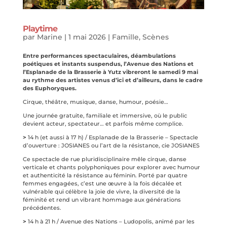
Playtime
par
Marine
|
1 mai 2026
|
Famille
,
Scènes
Entre performances spectaculaires, déambulations
poétiques et instants suspendus, l’Avenue des Nations et
l’Esplanade de la Brasserie à Yutz vibreront le samedi 9 mai
au rythme des artistes venus d’ici et d’ailleurs, dans le cadre
des Euphoryques.
Cirque, théâtre, musique, danse, humour, poésie…
Une journée gratuite, familiale et immersive, où le public
devient acteur, spectateur… et parfois même complice.
>
14 h (et aussi à 17 h) / Esplanade de la Brasserie – Spectacle
d’ouverture : JOSIANES ou l’art de la résistance, cie JOSIANES
Ce spectacle de rue pluridisciplinaire mêle cirque, danse
verticale et chants polyphoniques pour explorer avec humour
et authenticité la résistance au féminin. Porté par quatre
femmes engagées, c’est une œuvre à la fois décalée et
vulnérable qui célèbre la joie de vivre, la diversité de la
féminité et rend un vibrant hommage aux générations
précédentes.
>
14 h à 21 h / Avenue des Nations – Ludopolis, animé par les