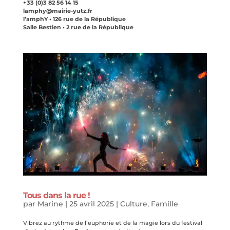
+33 (0)3 82 56 14 15
lamphy@mairie-yutz.fr
l’amphY
• 126 rue de la République
Salle Bestien
• 2 rue de la République
Tous dans la rue !
par
Marine
|
25 avril 2025
|
Culture
,
Famille
Vibrez au rythme de l’euphorie et de la magie lors du festival