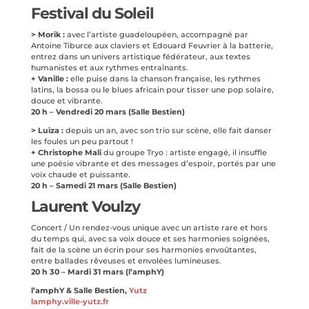
Festival du Soleil
> Morik :
avec l’artiste guadeloupéen, accompagné par
Antoine Tiburce aux claviers et Edouard Feuvrier à la batterie,
entrez dans un univers artistique fédérateur, aux textes
humanistes et aux rythmes entraînants.
+ Vanille :
elle puise dans la chanson française, les rythmes
latins, la bossa ou le blues africain pour tisser une pop solaire,
douce et vibrante.
20 h – Vendredi 20 mars (Salle Bestien)
> Luiza :
depuis un an, avec son trio sur scène, elle fait danser
les foules un peu partout !
+ Christophe Mali
du groupe Tryo : artiste engagé, il insuffle
une poésie vibrante et des messages d’espoir, portés par une
voix chaude et puissante.
20 h – Samedi 21 mars (Salle Bestien)
Laurent Voulzy
Concert / Un rendez-vous unique avec un artiste rare et hors
du temps qui, avec sa voix douce et ses harmonies soignées,
fait de la scène un écrin pour ses harmonies envoûtantes,
entre ballades rêveuses et envolées lumineuses.
20 h 30 – Mardi 31 mars (l’amphY)
l’amphY & Salle Bestien,
Yutz
lamphy.ville-yutz.fr