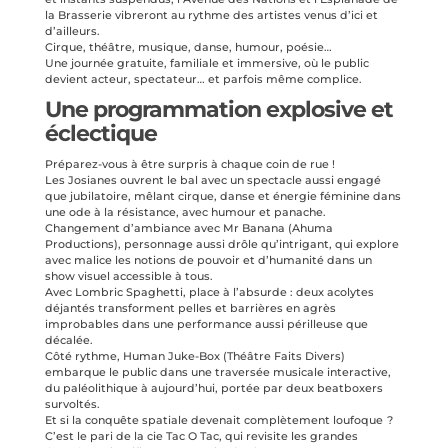
la Brasserie vibreront au rythme des artistes venus d’ici et
d’ailleurs.
Cirque, théâtre, musique, danse, humour, poésie…
Une journée gratuite, familiale et immersive, où le public
devient acteur, spectateur… et parfois même complice.
Une programmation explosive et
éclectique
Préparez-vous à être surpris à chaque coin de rue !
Les Josianes ouvrent le bal avec un spectacle aussi engagé
que jubilatoire, mêlant cirque, danse et énergie féminine dans
une ode à la résistance, avec humour et panache.
Changement d’ambiance avec Mr Banana (Ahuma
Productions), personnage aussi drôle qu’intrigant, qui explore
avec malice les notions de pouvoir et d’humanité dans un
show visuel accessible à tous.
Avec Lombric Spaghetti, place à l’absurde : deux acolytes
déjantés transforment pelles et barrières en agrès
improbables dans une performance aussi périlleuse que
décalée.
Côté rythme, Human Juke-Box (Théâtre Faits Divers)
embarque le public dans une traversée musicale interactive,
du paléolithique à aujourd’hui, portée par deux beatboxers
survoltés.
Et si la conquête spatiale devenait complètement loufoque ?
C’est le pari de la cie Tac O Tac, qui revisite les grandes