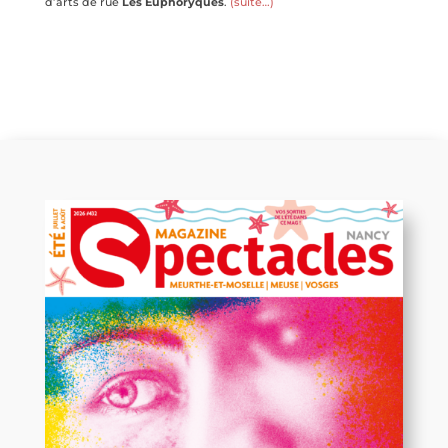
d’arts de rue
Les Euphoryques
.
(suite…)