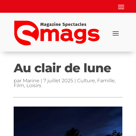
Au clair de lune
par
Marine
|
7 juillet 2025
|
Culture
,
Famille
,
Film
,
Loisirs