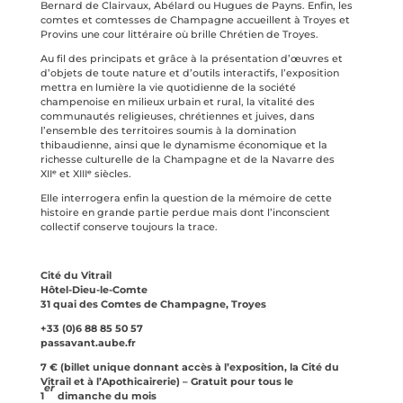
Bernard de Clairvaux, Abélard ou Hugues de Payns. Enfin, les
comtes et comtesses de Champagne accueillent à Troyes et
Provins une cour littéraire où brille Chrétien de Troyes.
Au fil des principats et grâce à la présentation d’œuvres et
d’objets de toute nature et d’outils interactifs, l’exposition
mettra en lumière la vie quotidienne de la société
champenoise en milieux urbain et rural, la vitalité des
communautés religieuses, chrétiennes et juives, dans
l’ensemble des territoires soumis à la domination
thibaudienne, ainsi que le dynamisme économique et la
richesse culturelle de la Champagne et de la Navarre des
XIIᵉ et XIIIᵉ siècles.
Elle interrogera enfin la question de la mémoire de cette
histoire en grande partie perdue mais dont l’inconscient
collectif conserve toujours la trace.
Cité du Vitrail
Hôtel-Dieu-le-Comte
31 quai des Comtes de Champagne, Troyes
+33 (0)6 88 85 50 57
passavant.aube.fr
7 € (billet unique donnant accès à l’exposition, la Cité du
Vitrail et à l’Apothicairerie) – Gratuit pour tous le
er
1
dimanche du mois