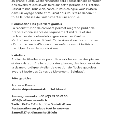
au grand public. Cette rencontre sera l’occassion de partager
des savoirs et des savoir-faire sur cette période de l’Histoire.
Pascal Minne, musicien, conteur, musicologue vous invitera
dans un voyage conté et musical pour vous faire découvrir
toute la richesse de l’instrumentarium antique.
> Animation : les guerriers gaulois
La reconstitution de combats permet au grand public de
prendre connaissance de l’équipement militaire et des
techniques de confrontation guerrière. Les Gaulois
s’entraînent puis se défient. Cette simulation de combat se
clôt par un cercle d’honneur. Les enfants seront invités à
participer à ces démonstrations.
> Ateliers
Atelier de lithothérapie pour découvrir les vertus des pierres
et des cristaux. Atelier autour des plantes, des bougies et de
la tisane druidique. Atelier de création de fibules gauloises
avec le Musée des Celtes de Libramont (Belgique).
Fête gauloise
Porte de France
Musée départemental du Sel, Marsal
Renseignements : +33 (0)3 87 35 01 50
MDS@culture.moselle.fr
Tarifs : 10 € – 7 € (réduit) – Gratuit -12 ans
Restauration sur place tout le week-en
Samedi 27 et dimanche 28 juin