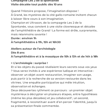
Compagnie Les 2 de la spontanée
Visite décalée tout public dès 10 ans
Quand l’Histoire propose, l’imagination dispose !
À Grand, les mystères de la cité gallo-romaine invitent chacun
à laisser libre cours à son imagination.
Champion et Ultrason, de la compagnie Les 2 de la
Spontanée, vous convient à une visite clownesque et décalée
de l’amphithéâtre de Grand ! La forme est drôle, surprenante,
mais néanmoins savante !
Durée : environ 1h
À l’amphithéâtre à 11h, 15h et 16h30
Ateliers autour de l’archéologie
Dès 8 ans
À l’amphithéâtre et à la mosaïque de 10h à 13h et de 14h à 18h
> L’archéologie : surprise !
Et si les objets du passé révélaient leurs secrets sous vos yeux
? Vous serez invités à une expérience ludique et interactive :
observer un objet avant restauration, imaginer son usage,
puis partir à la recherche de sa version restaurée dans les
vitrines. Une enquête participative qui mêle intuition,
observation et échanges.
Deux découvertes rythment ce parcours : un premier objet
mystérieux à décrypter en plusieurs étapes, entre hypothèses
(même les plus décalées) et jeu collaboratif ; un second,
fragmenté, à reconstituer avant d’en percer l’identité, jusqu’à
sa présentation finale commentée.