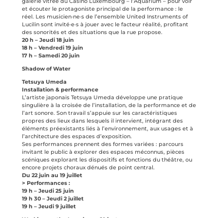
galerie vitrée du Casino Luxembourg – l’Aquarium – pour voir
et écouter le protagoniste principal de la performance : le
réel. Les musicien·ne·s de l’ensemble United Instruments of
Lucilin sont invité·e·s à jouer avec le facteur réalité, profitant
des sonorités et des situations que la rue propose.
20 h – Jeudi 18 juin
18 h – Vendredi 19 juin
17 h – Samedi 20 juin
Shadow of Water
Tetsuya Umeda
Installation & performance
L’artiste japonais Tetsuya Umeda développe une pratique
singulière à la croisée de l’installation, de la performance et de
l’art sonore. Son travail s’appuie sur les caractéristiques
propres des lieux dans lesquels il intervient, intégrant des
éléments préexistants liés à l’environnement, aux usages et à
l’architecture des espaces d’exposition.
Ses performances prennent des formes variées : parcours
invitant le public à explorer des espaces méconnus, pièces
scéniques explorant les dispositifs et fonctions du théâtre, ou
encore projets choraux dénués de point central.
Du 22 juin au 19 juillet
> Performances :
19 h – Jeudi 25 juin
19 h 30 – Jeudi 2 juillet
19 h – Jeudi 9 juillet