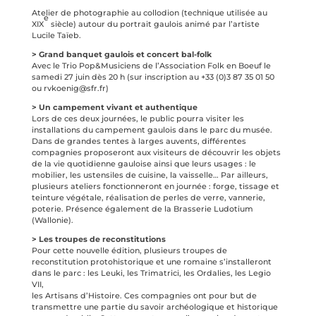
Atelier de photographie au collodion (technique utilisée au
e
XIX
siècle) autour du portrait gaulois animé par l’artiste
Lucile Taïeb.
> Grand banquet gaulois et concert bal-folk
Avec le Trio Pop&Musiciens de l’Association Folk en Boeuf le
samedi 27 juin dès 20 h (sur inscription au +33 (0)3 87 35 01 50
ou rvkoenig@sfr.fr)
> Un campement vivant et authentique
Lors de ces deux journées, le public pourra visiter les
installations du campement gaulois dans le parc du musée.
Dans de grandes tentes à larges auvents, différentes
compagnies proposeront aux visiteurs de découvrir les objets
de la vie quotidienne gauloise ainsi que leurs usages : le
mobilier, les ustensiles de cuisine, la vaisselle… Par ailleurs,
plusieurs ateliers fonctionneront en journée : forge, tissage et
teinture végétale, réalisation de perles de verre, vannerie,
poterie. Présence également de la Brasserie Ludotium
(Wallonie).
> Les troupes de reconstitutions
Pour cette nouvelle édition, plusieurs troupes de
reconstitution protohistorique et une romaine s’installeront
dans le parc : les Leuki, les Trimatrici, les Ordalies, les Legio
VII,
les Artisans d’Histoire. Ces compagnies ont pour but de
transmettre une partie du savoir archéologique et historique