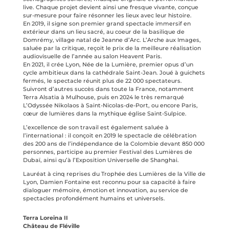
live. Chaque projet devient ainsi une fresque vivante, conçue
sur-mesure pour faire résonner les lieux avec leur histoire.
En 2019, il signe son premier grand spectacle immersif en
extérieur dans un lieu sacré, au coeur de la basilique de
Domrémy, village natal de Jeanne d’Arc. L’Arche aux Images,
saluée par la critique, reçoit le prix de la meilleure réalisation
audiovisuelle de l’année au salon Heavent Paris.
En 2021, il crée Lyon, Née de la Lumière, premier opus d’un
cycle ambitieux dans la cathédrale Saint-Jean. Joué à guichets
fermés, le spectacle réunit plus de 22 000 spectateurs.
Suivront d’autres succès dans toute la France, notamment
Terra Alsatia à Mulhouse, puis en 2024 le très remarqué
L’Odyssée Nikolaos à Saint-Nicolas-de-Port, ou encore Paris,
cœur de lumières dans la mythique église Saint-Sulpice.
L’excellence de son travail est également saluée à
l’international : il conçoit en 2019 le spectacle de célébration
des 200 ans de l’indépendance de la Colombie devant 850 000
personnes, participe au premier Festival des Lumières de
Dubaï, ainsi qu’à l’Exposition Universelle de Shanghai.
Lauréat à cinq reprises du Trophée des Lumières de la Ville de
Lyon, Damien Fontaine est reconnu pour sa capacité à faire
dialoguer mémoire, émotion et innovation, au service de
spectacles profondément humains et universels.
Terra Loreina II
Château de Fléville