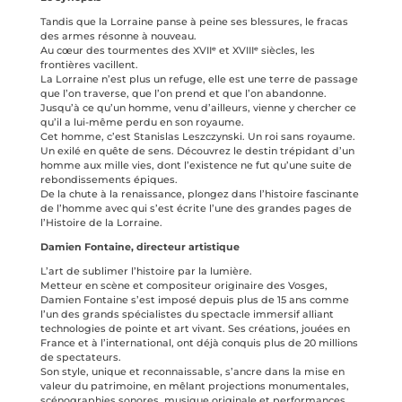
Tandis que la Lorraine panse à peine ses blessures, le fracas
des armes résonne à nouveau.
Au cœur des tourmentes des XVIIᵉ et XVIIIᵉ siècles, les
frontières vacillent.
La Lorraine n’est plus un refuge, elle est une terre de passage
que l’on traverse, que l’on prend et que l’on abandonne.
Jusqu’à ce qu’un homme, venu d’ailleurs, vienne y chercher ce
qu’il a lui-même perdu en son royaume.
Cet homme, c’est Stanislas Leszczynski. Un roi sans royaume.
Un exilé en quête de sens. Découvrez le destin trépidant d’un
homme aux mille vies, dont l’existence ne fut qu’une suite de
rebondissements épiques.
De la chute à la renaissance, plongez dans l’histoire fascinante
de l’homme avec qui s’est écrite l’une des grandes pages de
l’Histoire de la Lorraine.
Damien Fontaine, directeur artistique
L’art de sublimer l’histoire par la lumière.
Metteur en scène et compositeur originaire des Vosges,
Damien Fontaine s’est imposé depuis plus de 15 ans comme
l’un des grands spécialistes du spectacle immersif alliant
technologies de pointe et art vivant. Ses créations, jouées en
France et à l’international, ont déjà conquis plus de 20 millions
de spectateurs.
Son style, unique et reconnaissable, s’ancre dans la mise en
valeur du patrimoine, en mêlant projections monumentales,
scénographies sonores, musique originale et performances