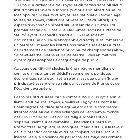
siècle de la vingtaine de panneaux de vitrail conçus vers 1170-
1180 pour la cathédrale de Troyes et dispersés dans plusieurs
institutions à travers le monde (Victoria and Albert Museum,
Metropolitan Museum of Art, Musée national du Moyen Âge,
Musée de Troyes, collections privées et Cité du vitrail) ; un
espace d’exposition réparti sur l’ensemble du plateau du
premier étage de l’Hôtel-Dieu-le-Comte, soit une surface de
560 m² ayant la capacité d’accueillir 300 œuvres et
documents, selon une scénographie didactique et immersive ;
un partenariat avec les institutions navarraises et les autres
départements de l’ancienne principauté champenoise (Aisne,
Seine-et-Marne, Marne et Haute-Marne) ; des animations
dynamiques adaptées à chaque type de public.
Au cours des XIIᵉ-XIIIᵉ siècles, la Champagne méridionale
connut un important et décisif rayonnement politique,
économique, religieux, littéraire et artistique qui en fit une
principauté essentielle au sein du royaume de France et de
l’Occident européen.
Les foires, structurées par le comte autour d’un cycle annuel
liant Bar-sur-Aube, Troyes, Provins et Lagny, assurent à la
Champagne une place sans équivalent dans le commerce
international, au cœur des échanges de l’économie-monde
des XIIᵉ-XIIIᵉ siècles. Des ordres religieux naissent ou
s’épanouissent sur ce domaine (Cisterciens, Chartreux,
Prémontrés, Templiers, Teutoniques, Mendiants…), à la faveur
de la protection comtale et d’une conjonction intellectuelle
inédite liée à la présence de personnalités majeures comme