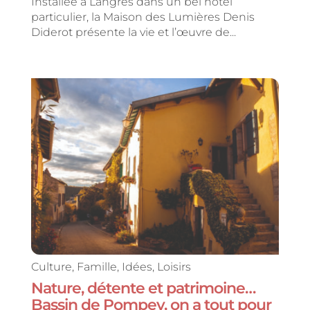
Installée à Langres dans un bel hôtel
particulier, la Maison des Lumières Denis
Diderot présente la vie et l’œuvre de...
Culture
,
Famille
,
Idées
,
Loisirs
Nature, détente et patrimoine…
Bassin de Pompey, on a tout pour