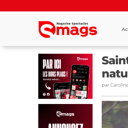
Ac
Sain
natu
par
Carolin