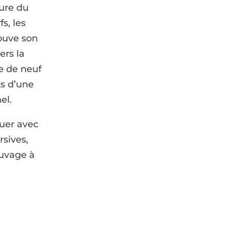
ure du
s, les
rouve son
ers la
e de neuf
s d’une
el.
ouer avec
sives,
auvage à