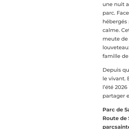
une nuit 
parc. Face
hébergés p
calme. Ce
meute de 
louveteau
famille d
Depuis qua
le vivant.
l’été 202
partager e
Parc de S
Route de 
parcsaint