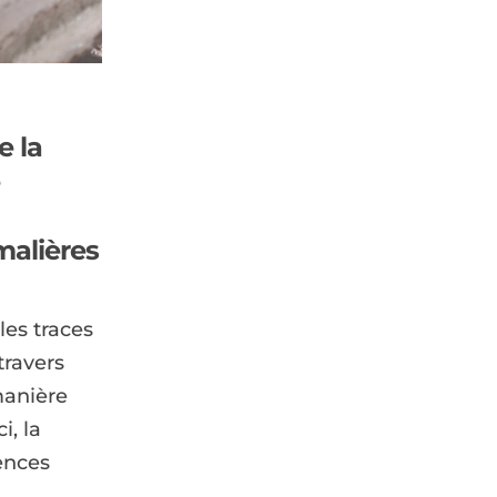
e la
malières
les traces
travers
manière
i, la
ences