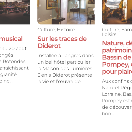
Culture
,
Histoire
Culture
,
Fami
Loisirs
 musical
Sur les traces de
Nature, d
Diderot
t au 20 août,
patrimoi
Congés
Installée à Langres dans
Bassin de
s Rotondes
un bel hôtel particulier,
Pompey, o
afraichissant
la Maison des Lumières
pour plair
granité
Denis Diderot présente
ine...
Aux confins 
la vie et l’œuvre de...
Naturel Régi
Lorraine, Bas
Pompey est 
de découverte
bon...