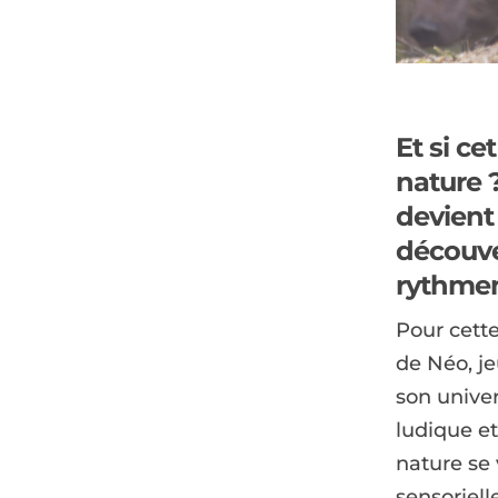
Et si c
nature 
devient 
découve
rythmen
Pour cette
de Néo, je
son univer
ludique et 
nature se
sensoriell