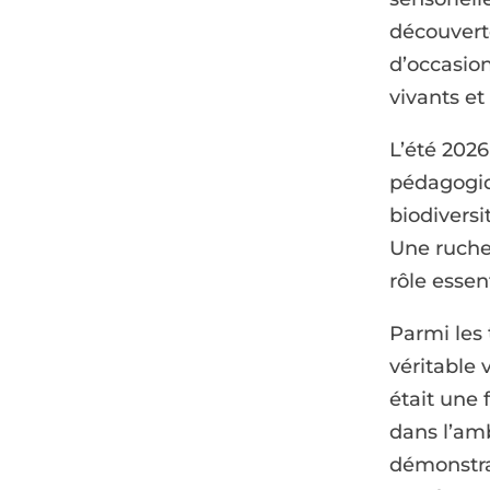
découvert
d’occasion
vivants et
L’été 202
pédagogiqu
biodiversi
Une ruche
rôle essen
Parmi les 
véritable 
était une 
dans l’amb
démonstrat