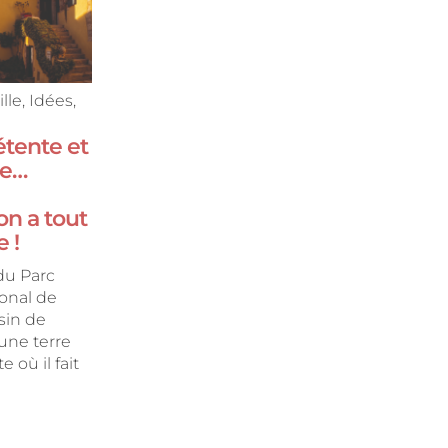
lle
,
Idées
,
étente et
ne…
n a tout
e !
du Parc
onal de
sin de
une terre
 où il fait