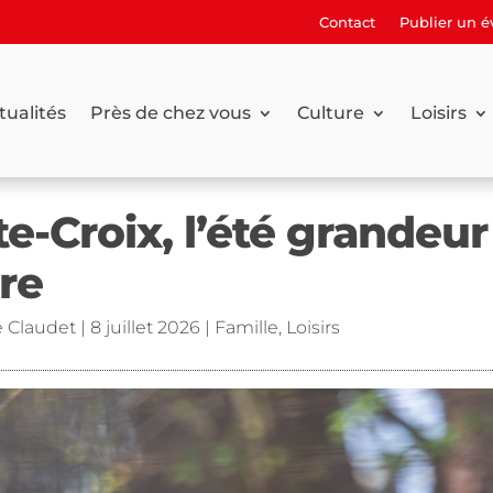
Contact
Publier un 
tualités
Près de chez vous
Culture
Loisirs
te-Croix, l’été grandeur
re
e Claudet
|
8 juillet 2026
|
Famille
,
Loisirs