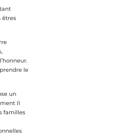
tant
 êtres
rre
,
l’honneur.
prendre le
ose un
ement Il
 familles
onnelles