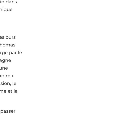
ain dans
unique
es ours
 Thomas
rge par le
pagne
 une
animal
sion, le
me et la
 passer