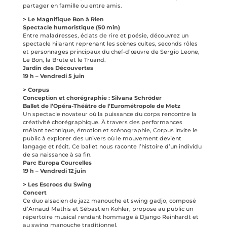
partager en famille ou entre amis.
> Le Magnifique Bon à Rien
Spectacle humoristique (50 min)
Entre maladresses, éclats de rire et poésie, découvrez un
spectacle hilarant reprenant les scènes cultes, seconds rôles
et personnages principaux du chef-d’œuvre de Sergio Leone,
Le Bon, la Brute et le Truand.
Jardin des Découvertes
19 h – Vendredi 5 juin
> Corpus
Conception et chorégraphie : Silvana Schröder
Ballet de l’Opéra-Théâtre de l’Eurométropole de Metz
Un spectacle novateur où la puissance du corps rencontre la
créativité chorégraphique. À travers des performances
mêlant technique, émotion et scénographie, Corpus invite le
public à explorer des univers où le mouvement devient
langage et récit. Ce ballet nous raconte l’histoire d’un individu
de sa naissance à sa fin.
Parc Europa Courcelles
19 h – Vendredi 12 juin
> Les Escrocs du Swing
Concert
Ce duo alsacien de jazz manouche et swing gadjo, composé
d’Arnaud Mathis et Sébastien Kohler, propose au public un
répertoire musical rendant hommage à Django Reinhardt et
au swing manouche traditionnel.