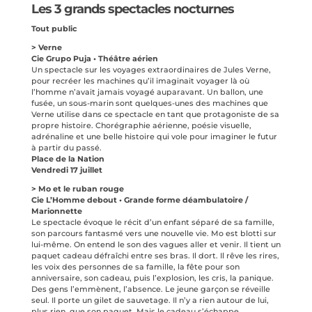
Les 3 grands spectacles nocturnes
Tout public
> Verne
Cie Grupo Puja • Théâtre aérien
Un spectacle sur les voyages extraordinaires de Jules Verne,
pour recréer les machines qu’il imaginait voyager là où
l’homme n’avait jamais voyagé auparavant. Un ballon, une
fusée, un sous-marin sont quelques-unes des machines que
Verne utilise dans ce spectacle en tant que protagoniste de sa
propre histoire. Chorégraphie aérienne, poésie visuelle,
adrénaline et une belle histoire qui vole pour imaginer le futur
à partir du passé.
Place de la Nation
Vendredi 17 juillet
> Mo et le ruban rouge
Cie L’Homme debout • Grande forme déambulatoire /
Marionnette
Le spectacle évoque le récit d’un enfant séparé de sa famille,
son parcours fantasmé vers une nouvelle vie. Mo est blotti sur
lui-même. On entend le son des vagues aller et venir. Il tient un
paquet cadeau défraîchi entre ses bras. Il dort. Il rêve les rires,
les voix des personnes de sa famille, la fête pour son
anniversaire, son cadeau, puis l’explosion, les cris, la panique.
Des gens l’emmènent, l’absence. Le jeune garçon se réveille
seul. Il porte un gilet de sauvetage. Il n’y a rien autour de lui,
plus rien, que son paquet. Mais le cadeau s’échappe,