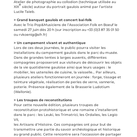
Atelier de photographie au collodion (technique utilisée au
e
XIX
siècle) autour du portrait gaulois animé par l’artiste
Lucile Taïeb.
> Grand banquet gaulois et concert bal-folk
Avec le Trio Pop&Musiciens de l’Association Folk en Boeuf le
samedi 27 juin dès 20 h (sur inscription au +33 (0)3 87 35 01 50
ou rvkoenig@sfr.fr)
> Un campement vivant et authentique
Lors de ces deux journées, le public pourra visiter les
installations du campement gaulois dans le parc du musée.
Dans de grandes tentes à larges auvents, différentes
compagnies proposeront aux visiteurs de découvrir les objets
de la vie quotidienne gauloise ainsi que leurs usages : le
mobilier, les ustensiles de cuisine, la vaisselle… Par ailleurs,
plusieurs ateliers fonctionneront en journée : forge, tissage et
teinture végétale, réalisation de perles de verre, vannerie,
poterie. Présence également de la Brasserie Ludotium
(Wallonie).
> Les troupes de reconstitutions
Pour cette nouvelle édition, plusieurs troupes de
reconstitution protohistorique et une romaine s’installeront
dans le parc : les Leuki, les Trimatrici, les Ordalies, les Legio
VII,
les Artisans d’Histoire. Ces compagnies ont pour but de
transmettre une partie du savoir archéologique et historique
au grand public. Cette rencontre sera l’occassion de partager