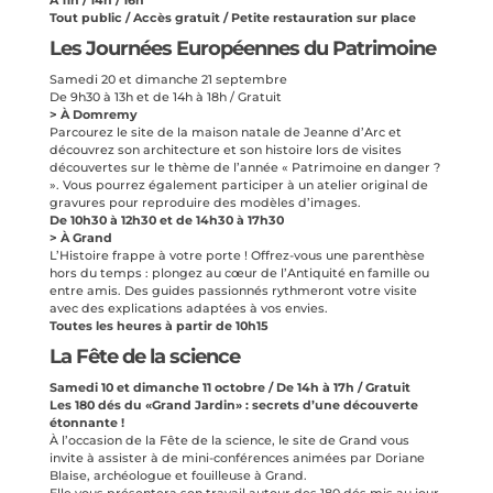
Tout public / Accès gratuit / Petite restauration sur place
Les Journées Européennes du Patrimoine
Samedi 20 et dimanche 21 septembre
De 9h30 à 13h et de 14h à 18h / Gratuit
> À Domremy
Parcourez le site de la maison natale de Jeanne d’Arc et
découvrez son architecture et son histoire lors de visites
découvertes sur le thème de l’année « Patrimoine en danger ?
». Vous pourrez également participer à un atelier original de
gravures pour reproduire des modèles d’images.
De 10h30 à 12h30 et de 14h30 à 17h30
> À Grand
L’Histoire frappe à votre porte ! Offrez-vous une parenthèse
hors du temps : plongez au cœur de l’Antiquité en famille ou
entre amis. Des guides passionnés rythmeront votre visite
avec des explications adaptées à vos envies.
Toutes les heures à partir de 10h15
La Fête de la science
Samedi 10 et dimanche 11 octobre / De 14h à 17h / Gratuit
Les 180 dés du «Grand Jardin» : secrets d’une découverte
étonnante !
À l’occasion de la Fête de la science, le site de Grand vous
invite à assister à de mini-conférences animées par Doriane
Blaise, archéologue et fouilleuse à Grand.
Elle vous présentera son travail autour des 180 dés mis au jour