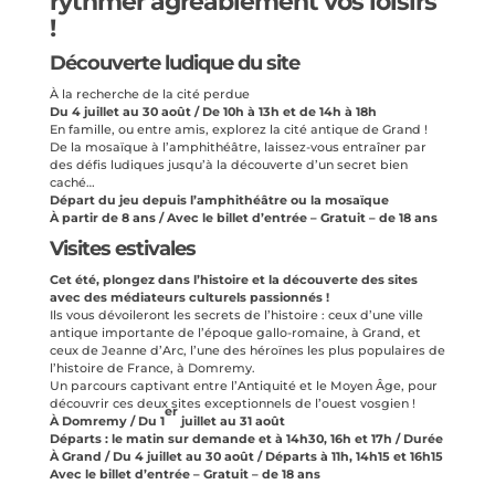
rythmer agréablement vos loisirs
!
Découverte ludique du site
À la recherche de la cité perdue
Du 4 juillet au 30 août / De 10h à 13h et de 14h à 18h
En famille, ou entre amis, explorez la cité antique de Grand !
De la mosaïque à l’amphithéâtre, laissez-vous entraîner par
des défis ludiques jusqu’à la découverte d’un secret bien
caché…
Départ du jeu depuis l’amphithéâtre ou la mosaïque
À partir de 8 ans / Avec le billet d’entrée – Gratuit – de 18 ans
Visites estivales
Cet été, plongez dans l’histoire et la découverte des sites
avec des médiateurs culturels passionnés !
Ils vous dévoileront les secrets de l’histoire : ceux d’une ville
antique importante de l’époque gallo-romaine, à Grand, et
ceux de Jeanne d’Arc, l’une des héroïnes les plus populaires de
l’histoire de France, à Domremy.
Un parcours captivant entre l’Antiquité et le Moyen Âge, pour
découvrir ces deux sites exceptionnels de l’ouest vosgien !
er
À Domremy / Du 1
juillet au 31 août
Départs : le matin sur demande et à 14h30, 16h et 17h / Durée
À Grand / Du 4 juillet au 30 août
/
Départs à 11h, 14h15 et 16h15
Avec le billet d’entrée – Gratuit – de 18 ans