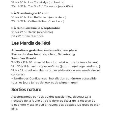
18 h à 20 h : Les Christalys (orchestre)
20 h à 22 h : The Surfin’ Coconuts (rock 60’s)
> À Gosselming le 26 août
18 h à 20 h : Leo Ruffenach (accordéon)
20 h à 22 h : Coffee Potes (Chez Léon)
> À Buhl-Lorraine le 4 septembre
18 h à 22 h : Déclic (orchestre)
Dès 22 h : feu d’artifice
Les Mardis de l’été
Animations gratuites, restauration sur place
Places du Marché et Napoléon, Sarrebourg
Jusqu’au 18 août
7 h 30 à 12 h 30 : marché hebdomadaire (producteurs locaux)
15 h 30 à 18 h : animations enfants (jeux, maquillage, ateliers…)
18 h à 22 h : soirées thématiques (déambulations musicales et
concerts)
+ Jardin des Confluences : installation éphémère accessible
tous les jours (aires de jeux et de pique-nique)
Sorties nature
Accompagnés par des guides passionnés, découvrez la
richesse de la faune et de la flore au cœur de la réserve de
biosphère Moselle Sud à travers des balades ludiques et bien-
être.