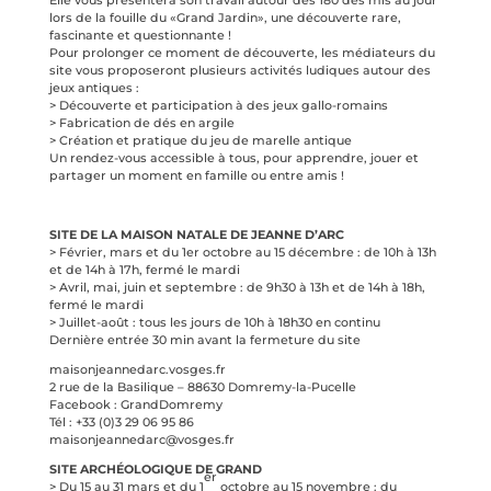
lors de la fouille du «Grand Jardin», une découverte rare,
fascinante et questionnante !
Pour prolonger ce moment de découverte, les médiateurs du
site vous proposeront plusieurs activités ludiques autour des
jeux antiques :
> Découverte et participation à des jeux gallo-romains
> Fabrication de dés en argile
> Création et pratique du jeu de marelle antique
Un rendez-vous accessible à tous, pour apprendre, jouer et
partager un moment en famille ou entre amis !
SITE DE LA MAISON NATALE DE JEANNE D’ARC
>
Février, mars et du 1er octobre au 15 décembre : de 10h à 13h
et de 14h à 17h,
fermé le mardi
> Avril, mai, juin et septembre : de 9h30 à 13h et de 14h à 18h,
fermé le mardi
> Juillet-août : tous les jours de 10h à 18h30 en continu
Dernière entrée 30 min avant la fermeture du site
maisonjeannedarc.vosges.fr
2 rue de la Basilique – 88630 Domremy-la-Pucelle
Facebook : GrandDomremy
Tél : +33 (0)3 29 06 95 86
maisonjeannedarc@vosges.fr
SITE ARCHÉOLOGIQUE DE GRAND
er
> Du 15 au 31 mars et du 1
octobre au 15 novembre : du