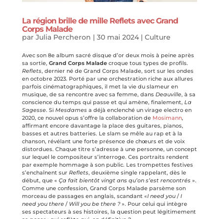
La région brille de mille Reflets avec Grand
Corps Malade
par
Julia Percheron
|
30 mai 2024
|
Culture
Avec son 8e album sacré disque d’or deux mois à peine après
sa sortie,
Grand Corps Malade
croque tous types de profils.
Reflets
, dernier né de Grand Corps Malade, sort sur les ondes
en octobre 2023. Porté par une orchestration riche aux allures
parfois cinématographiques, il met la vie du slameur en
musique, de sa rencontre avec sa femme, dans
Deauville
, à sa
conscience du temps qui passe et qui amène, finalement,
La
Sagesse
. Si
Mesdames
a déjà enclenché un virage electro en
2020, ce nouvel opus s’offre la collaboration de
Mosimann
,
affirmant encore davantage la place des guitares, pianos,
basses et autres batteries. Le slam se mêle au rap et à la
chanson, révélant une forte présence de chœurs et de voix
distordues. Chaque titre s’adresse à une personne, un concept
sur lequel le compositeur s’interroge. Ces portraits rendent
par exemple hommage à son public. Les trompettes festives
s’enchaînent sur
Reflets
, deuxième single rappelant, dès le
début, que «
Ça fait bientôt vingt ans qu’on s’est rencontrés
».
Comme une confession, Grand Corps Malade parsème son
morceau de passages en anglais, scandant «
I need you
/
I
need you there
/
Will you be there ?
». Pour celui qui intègre
ses spectateurs à ses histoires, la question peut légitimement