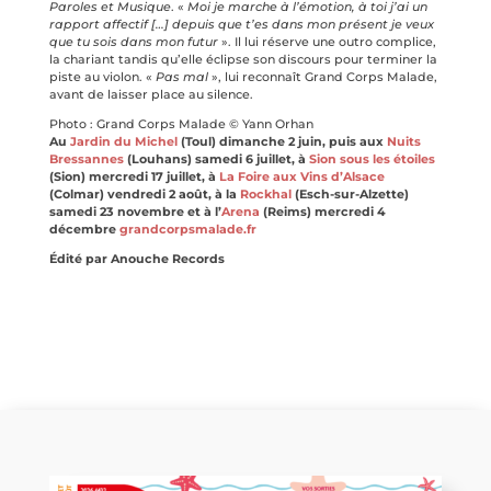
Paroles et Musique
. «
Moi je marche à l’émotion, à toi j’ai un
rapport affectif […] depuis que t’es dans mon présent je veux
que tu sois dans mon futur
». Il lui réserve une outro complice,
la chariant tandis qu’elle éclipse son discours pour terminer la
piste au violon. «
Pas mal
», lui reconnaît Grand Corps Malade,
avant de laisser place au silence.
Photo : Grand Corps Malade © Yann Orhan
Au
Jardin du Michel
(Toul) dimanche 2 juin, puis aux
Nuits
Bressannes
(Louhans) samedi 6 juillet, à
Sion sous les étoiles
(Sion) mercredi 17 juillet, à
La Foire aux Vins d’Alsace
(Colmar) vendredi 2 août, à la
Rockhal
(Esch-sur-Alzette)
samedi 23 novembre et à l’
Arena
(Reims) mercredi 4
décembre
grandcorpsmalade.fr
Édité par Anouche Records