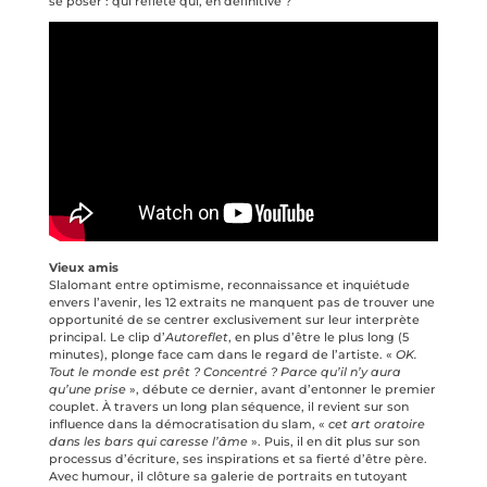
se poser : qui reflète qui, en définitive ?
Vieux amis
Slalomant entre optimisme, reconnaissance et inquiétude
envers l’avenir, les 12 extraits ne manquent pas de trouver une
opportunité de se centrer exclusivement sur leur interprète
principal. Le clip d’
Autoreflet
, en plus d’être le plus long (5
minutes), plonge face cam dans le regard de l’artiste. «
OK.
Tout le monde est prêt ? Concentré ? Parce qu’il n’y aura
qu’une prise
», débute ce dernier, avant d’entonner le premier
couplet. À travers un long plan séquence, il revient sur son
influence dans la démocratisation du slam, «
cet art oratoire
dans les bars qui caresse l’âme
». Puis, il en dit plus sur son
processus d’écriture, ses inspirations et sa fierté d’être père.
Avec humour, il clôture sa galerie de portraits en tutoyant