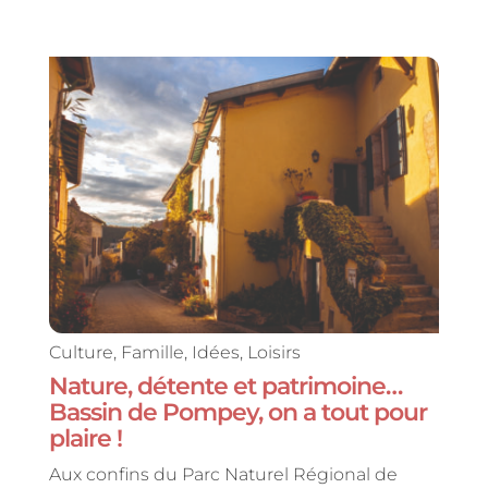
Culture
,
Famille
,
Idées
,
Loisirs
Nature, détente et patrimoine…
Bassin de Pompey, on a tout pour
plaire !
Aux confins du Parc Naturel Régional de